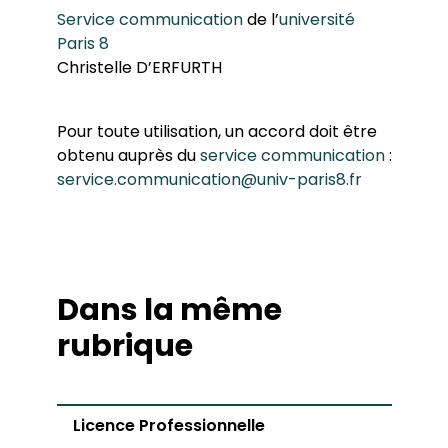
Service communication
de l’
université
Programme européen ERASMUS
Paris 8
Système européen de transferts de crédits
Vie étudiante
Christelle D’ERFURTH
Les élus étudiants du conseil d’UFR
Actualités
Les associations étudiantes et le BDE
Vie universitaire
Pour toute utilisation, un accord doit être
Sport
obtenu auprès du
service communication
:
service.communication@univ-paris8.fr
Dans la même
rubrique
Licence Professionnelle