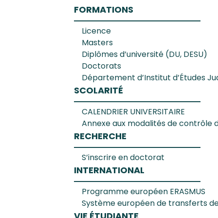
Les enseignants
Diplômes d’université (DU, DESU)
Vie universitaire
CANDIDATURE SPONTANÉE
FORMATIONS
Licence
L’administration de l’UFR
Doctorats
Sport
Histoire de l’UFR Droit de Vincenn
Masters
Diplômes d’université (DU, DESU)
Doctorats
Situation et accès
Département d’Institut d’Études J
traité fictif par des étudiants de L
Département d’Institut d’Études Judi
SCOLARITÉ
CALENDRIER UNIVERSITAIRE
Annexe aux modalités de contrôle
RECHERCHE
S’inscrire en doctorat
INTERNATIONAL
Programme européen ERASMUS
Système européen de transferts de
VIE ÉTUDIANTE