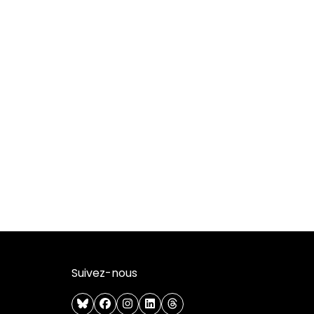
Suivez-nous
bluesky
facebook
instagram
linkedin
threads