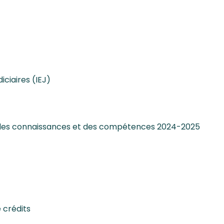
es à Saint-Denis
udiciaires (IEJ)
icence 3 en droit !
ciaires (IEJ)
 des connaissances et des compétences 2024-2025
 crédits