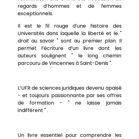
regards d’hommes et de femmes
Programme européen ERASMUS
exceptionnels.
Système européen de transferts de crédits
Vie étudiante
Il est le fil rouge d’une histoire des
Les élus étudiants du conseil d’UFR
Actualités
Universités dans laquelle la liberté et le "
Les associations étudiantes et le BDE
Vie universitaire
droit au savoir " sont au premier plan. Il
Sport
permet l’écriture d’un livre dont les
auteurs soulignent " le long chemin
parcouru de Vincennes à Saint-Denis ".
L’UFR de sciences juridiques devenu apaisé
- et toujours passionnante par ses offres
de formation - " ne laisse jamais
indifférent " .
Un livre essentiel pour comprendre les