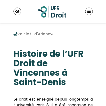
Panneau de gestion des cookies
Voir le fil d'Ariane
Histoire de l’UFR
UFR
Présentation
Droit de
Le conseil d’UFR
Formations
Les enseignants
Vincennes à
Licence
L’administration de l’UFR
Masters
Situation et accès
Scolarité
Saint-Denis
Diplômes d’université (DU, DESU)
CALENDRIER UNIVERSITAIRE
Doctorats
Annexe aux modalités de contrôle des
Département d’Institut d’Études Judiciaires
Recherche
connaissances et des compétences 2024-
(IEJ)
Le droit est enseigné depuis longtemps à
S’inscrire en doctorat
2025
l’Université Paris 8. Il a été l’occasion de
International