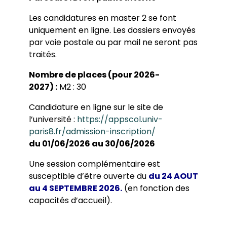
Programme européen ERASMUS
Les candidatures en master 2 se font
Système européen de transferts de crédits
Vie étudiante
uniquement en ligne. Les dossiers envoyés
par voie postale ou par mail ne seront pas
Les élus étudiants du conseil d’UFR
Actualités
traités.
Les associations étudiantes et le BDE
Vie universitaire
Nombre de places (pour 2026-
Sport
2027) :
M2 : 30
Candidature en ligne sur le site de
l’université :
https://appscol.univ-
paris8.fr/admission-inscription/
du 01/06/2026 au 30/06/2026
Une session complémentaire est
susceptible d’être ouverte du
du 24 AOUT
au
4 SEPTEMBRE 2026
.
(en fonction des
capacités d’accueil).