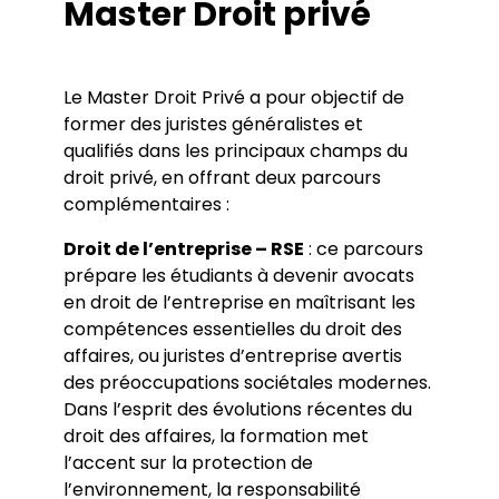
Master Droit privé
Programme européen ERASMUS
Système européen de transferts de crédits
Vie étudiante
Le Master Droit Privé a pour objectif de
Les élus étudiants du conseil d’UFR
Actualités
Les associations étudiantes et le BDE
former des juristes généralistes et
Vie universitaire
qualifiés dans les principaux champs du
Sport
droit privé, en offrant deux parcours
complémentaires :
Droit de l’entreprise – RSE
: ce parcours
prépare les étudiants à devenir avocats
en droit de l’entreprise en maîtrisant les
compétences essentielles du droit des
affaires, ou juristes d’entreprise avertis
des préoccupations sociétales modernes.
Dans l’esprit des évolutions récentes du
droit des affaires, la formation met
l’accent sur la protection de
l’environnement, la responsabilité